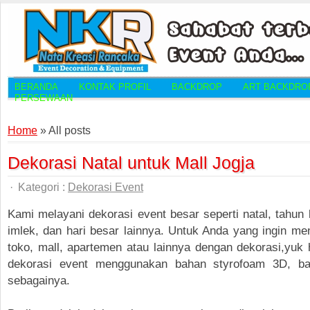
BERANDA
KONTAK PROFIL
BACKDROP
ART BACKDRO
PERSEWAAN
Home
»
All posts
Dekorasi Natal untuk Mall Jogja
·
Kategori :
Dekorasi Event
Kami melayani dekorasi event besar seperti natal, tahun bar
imlek, dan hari besar lainnya. Untuk Anda yang ingin me
toko, mall, apartemen atau lainnya dengan dekorasi,yuk 
dekorasi event menggunakan bahan styrofoam 3D, bal
sebagainya.