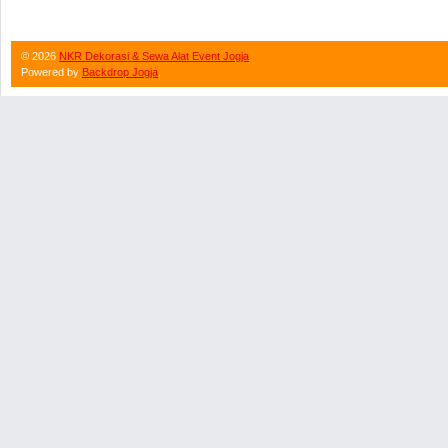
©
2026
NKR Dekorasi & Sewa Alat Event Jogja
Powered by
Backdrop Jogja
.