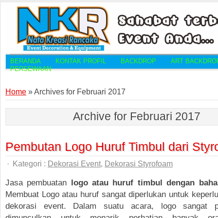
BERANDA
KONTAK PROFIL
BACKDROP
ART BACKDRO
PERSEWAAN
Home
»
Archives for Februari 2017
Archive for Februari 2017
Pembutan Logo Huruf Timbul dari Sty
·
Kategori :
Dekorasi Event
,
Dekorasi Styrofoam
Jasa pembuatan
logo atau huruf timbul dengan bah
Membuat Logo atau huruf sangat diperlukan untuk keperlu
dekorasi event. Dalam suatu acara, logo sangat p
dimunculkan untuk menarik perhatian banyak or