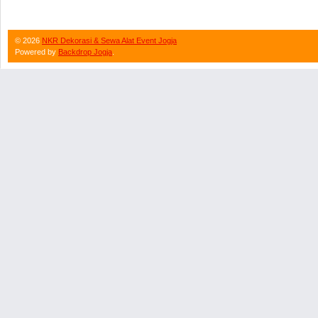
©
2026
NKR Dekorasi & Sewa Alat Event Jogja
Powered by
Backdrop Jogja
.