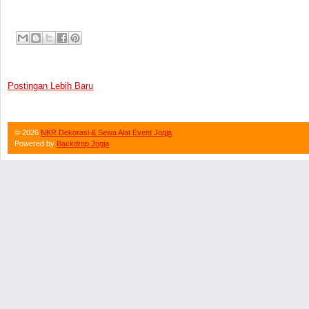
Postingan Lebih Baru
©
2026
NKR Dekorasi & Sewa Alat Event Jogja
Powered by
Backdrop Jogja
.