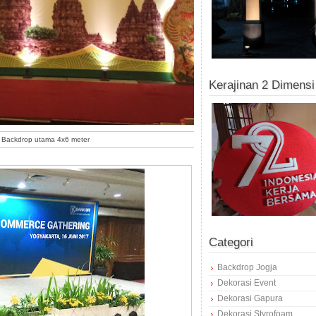
Kerajinan 2 Dimensi
Backdrop utama 4x6 meter
Categori
Backdrop Jogja
Dekorasi Event
Dekorasi Gapura
Dekorasi Styrofoam