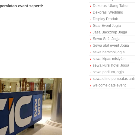
eralatan event seperti:
Dekorasi Ulang Tahun
Dekorasi Wedding
Display Produk
Gate Event Jogja
Jasa Backdrop Jogja
Sewa Sofa Jogja
Sewa alat event Jogja
sewa barstool jogja
sewa kipas mistyfan
sewa kursi hotel Jogja
sewa podium jogja
sewa qline pembatas antr
welcome gate event