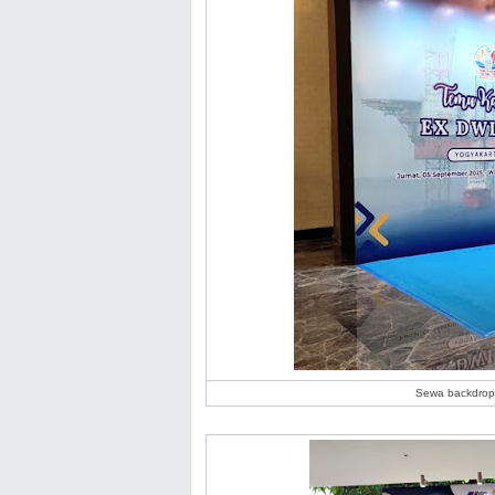
Sewa backdrop 