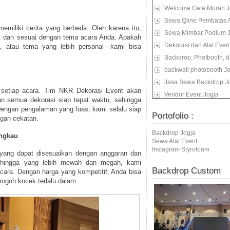
Welcome Gate Murah J
Sewa Qline Pembatas A
miliki cerita yang berbeda. Oleh karena itu,
Sewa Mimbar Podium J
k dan sesuai dengan tema acara Anda. Apakah
Dekorasi dan Alat Even
rn, atau tema yang lebih personal—kami bisa
Backdrop, Photbooth, 
backwall photobooth J
Jasa Sewa Backdrop J
 setiap acara. Tim NKR Dekorasi Event akan
Vendor Event Jogja
an semua dekorasi siap tepat waktu, sehingga
Backdrop dan Photoboo
engan pengalaman yang luas, kami selalu siap
Portofolio :
ngan cekatan.
Pembuatan Gapura Ev
Jasa Backdrop Jogja
Backdrop Jogja
angkau
Sewa Alat Event
Huruf Inisial wedding s
Instagram Styrofoam
yang dapat disesuaikan dengan anggaran dan
Dekorasi Kantor Jogja
a hingga yang lebih mewah dan megah, kami
Sewa Backdrop Jogja
Backdrop Custom
acara. Dengan harga yang kompetitif, Anda bisa
rogoh kocek terlalu dalam.
Pembuatan Logo Styro
Kunci Simbolis Untuk 
Karakter 3 Dimensi Sty
Dekorasi Event di Mall