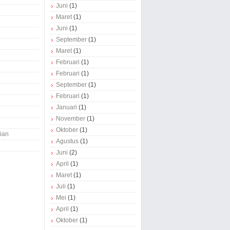
Juni
(1)
Maret
(1)
Juni
(1)
September
(1)
Maret
(1)
Februari
(1)
Februari
(1)
September
(1)
Februari
(1)
Januari
(1)
November
(1)
Oktober
(1)
ian
Agustus
(1)
Juni
(2)
April
(1)
Maret
(1)
Juli
(1)
Mei
(1)
April
(1)
Oktober
(1)