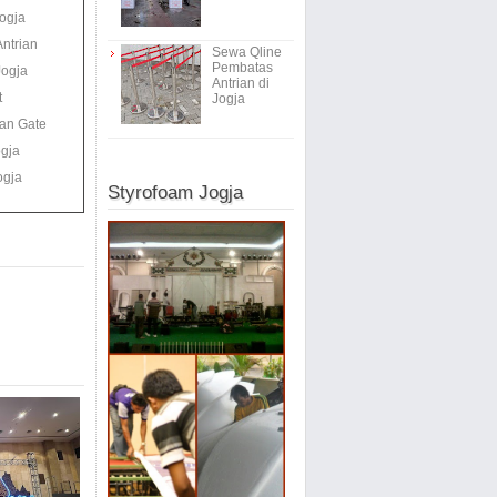
ogja
ntrian
Sewa Qline
Pembatas
ogja
Antrian di
t
Jogja
dan Gate
ogja
ogja
Styrofoam Jogja
th Jogja
ent
tyrofoam
foam
Hadiah
rofoam