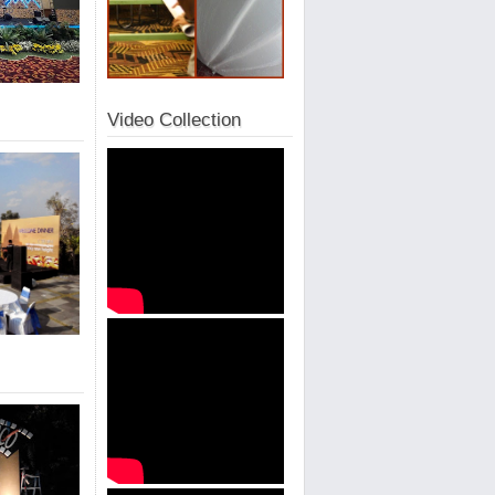
otel
an
Video Collection
yrofoam