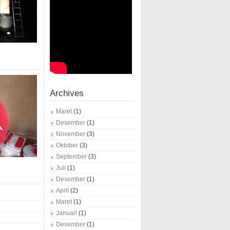
Archives
Maret
(1)
Desember
(1)
November
(3)
Oktober
(3)
September
(3)
Juli
(1)
Desember
(1)
April
(2)
Maret
(1)
Januari
(1)
Desember
(1)